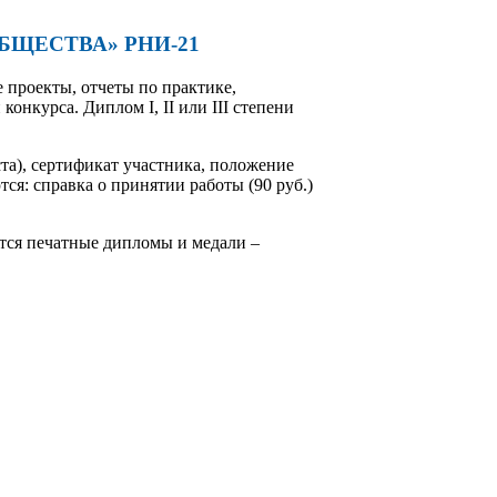
ООБЩЕСТВА» РНИ-21
проекты, отчеты по практике,
онкурса. Диплом I, II или III степени
ста), сертификат участника, положение
ся: справка о принятии работы (90 руб.)
ются печатные дипломы и медали –