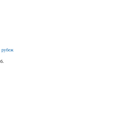
а рубеж
б.