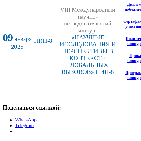
Дипло
VIII Международный
победит
научно-
Сертифи
исследовательский
участни
конкурс
09
«НАУЧНЫЕ
января
Положе
НИП-8
ИССЛЕДОВАНИЯ И
конкур
2025
ПЕРСПЕКТИВЫ В
Прика
КОНТЕКСТЕ
конкур
ГЛОБАЛЬНЫХ
ВЫЗОВОВ» НИП-8
Програ
конкур
Поделиться ссылкой:
WhatsApp
Telegram