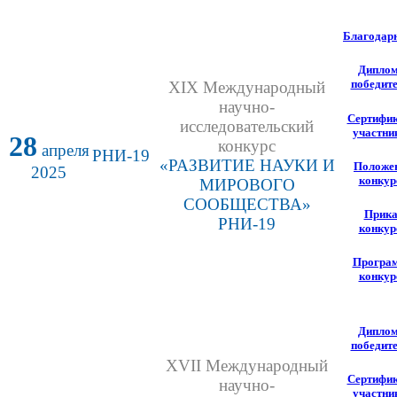
Благодар
Дипло
победит
XIX Международный
научно-
Сертифи
исследовательский
участни
28
конкурс
апреля
РНИ-19
«РАЗВИТИЕ НАУКИ И
Положе
2025
конкур
МИРОВОГО
СООБЩЕСТВА»
Прика
РНИ-19
конкур
Програ
конкур
Дипло
победит
XVII Международный
Сертифи
научно-
участни