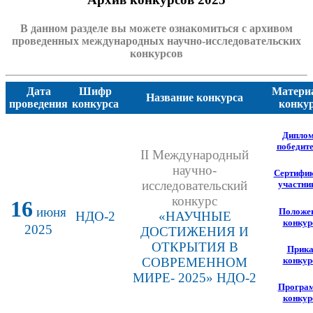
В данном разделе вы можете ознакомиться с архивом
проведенных международных научно-исследовательских
конкурсов
Дата
Шифр
Матери
Название конкурса
проведения
конкурса
конку
Дипло
победит
II Международный
научно-
Сертифи
исследовательский
участни
конкурс
16
июня
Положе
НДО-2
«НАУЧНЫЕ
конкур
2025
ДОСТИЖЕНИЯ И
ОТКРЫТИЯ В
Прика
конкур
СОВРЕМЕННОМ
МИРЕ- 2025» НДО-2
Програ
конкур