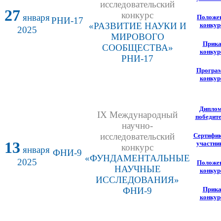
исследовательский
27
конкурс
января
Положе
РНИ-17
«РАЗВИТИЕ НАУКИ И
конкур
2025
МИРОВОГО
Прика
СООБЩЕСТВА»
конкур
РНИ-17
Програ
конкур
Дипло
IX Международный
победит
научно-
исследовательский
Сертифи
13
участни
конкурс
января
ФНИ-9
«ФУНДАМЕНТАЛЬНЫЕ
2025
Положе
НАУЧНЫЕ
конкур
ИССЛЕДОВАНИЯ»
Прика
ФНИ-9
конкур