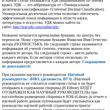
В начале статьи указывается УДК (выравнивание по левому
краю). УДК — это аббревиатура от «Универсальная
десятичная классификация» (Universal Decimal Classification).
Универсальная десятичная система позволяет обеспечить
эффективный поиск информации в области науки,
литературы и искусства. УДК можно найти на
сайте:
http://teacode.com/online/udc/
Название печатается прописными буквами, по центру, без
переносов. Ниже строчными буквами Фамилия Имя Отчество
автора (ПОЛНОСТЬЮ). На следующей строке указывается
информация об ученой степени, ученом звании или
должности автора. На следующей строке – место работы
каждого автора. Если авторов статьи несколько, то
информация предоставляется о каждом авторе.
Сокращения
не допускаются!
При указании научного руководителя:
Научный
руководитель: ФИО, (должность, ВУЗ)
.
(Научный
руководитель не считается соавтором статьи и не будет
отображен в содержании сборника (В Elibrary БУДЕТ
ОТОБРАЖЕН КАК НАУЧНЫЙ РУКОВОДИТЕЛЬ) при
постатейном размещении сборника в НЭБ eLibrary (в отчете о
научной работе данная публикация будет учитываться как
руководство научной работой студента/магистранта/
аспиранта/докторанта). Чтобы преподаватель отображался в