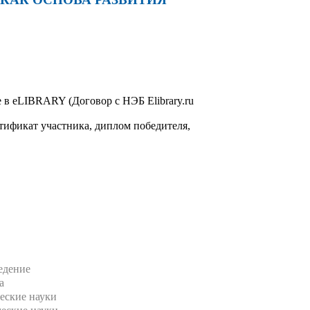
в eLIBRARY (Договор с НЭБ Elibrary.ru
тификат участника, диплом победителя,
едение
а
еские науки