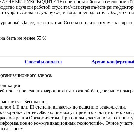
НАУЧНЫЙ РУКОВОДИТЕЛЬ) при постатейном размещении сборник
водство научной работой студента/магистранта/аспиранта/докто
о убрать слова «науч. рук.:», и тогда преподаватель, будет счита
рсивом). Далее, текст статьи. Ссылки на литературу в квадратных
жна быть не менее 55 %.
Способы оплаты
Архив конференци
организационного взноса.
убликации.
ней после проведения мероприятия заказной бандеролью с номер
частнику – Бесплатно.
лом I, II или III степени выдается по решению редколлегии.
 в сборнике статей. Желающие могут принять участие очно, высл
ля рассмотрения Оргкомитетом. При очном участии в заказанных
я информационно-коммуникационных технологий». Очное участие 
ный взнос».