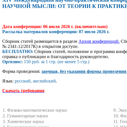
НАУЧНОЙ МЫСЛИ: ОТ ТЕОРИИ К ПРАКТИКЕ
Дата конференции: 06 июля 2026 г.
(включительно)
Рассылка материалов конференции:
07 июля 2026
г.
Сборник статей размещается в разделе
Архив конференций.
Сбо
№ 2341-12/2017К) в открытом доступе.
БЕСПЛАТНО:
Сборник статей, положение и программа конфе
справка о публикации и благодарность руководителю.
О
ргв
знос:
150 руб. за 1 стр. (не менее 5 стр.)
Форма проведения:
заочная, без указания формы проведения
Язык:
русский, английский
.
Скачать требования
1. Физико-математические науки
9. Эко
2. Гуманитарные науки
10. Фи
3. Химические науки
11. Ге