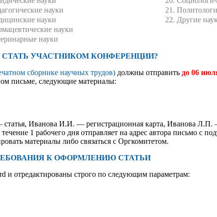
идические науки
20. Социологич
дагогические науки
21. Политологи
дицинские науки
22. Другие нау
рмацевтические науки
теринарные науки
 СТАТЬ УЧАСТНИКОМ КОНФЕРЕНЦИИ?
ечатном сборнике научных трудов)
должны отправить
до 06 июл
ом письме, следующие материалы:
 статья, Иванова И.И. — регистрационная карта, Иванова Л.П.
ечение 1 рабочего дня отправляет на адрес автора письмо с по
овать материалы либо связаться с Оргкомитетом.
РЕБОВАНИЯ К ОФОРМЛЕНИЮ СТАТЬИ
d и отредактированы строго по следующим параметрам: