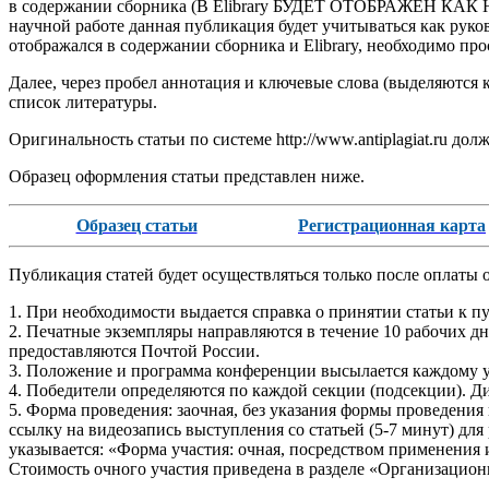
в содержании сборника (В Elibrary БУДЕТ ОТОБРАЖЕН КАК 
научной работе данная публикация будет учитываться как руко
отображался в содержании сборника и Elibrary, необходимо прост
Далее, через пробел аннотация и ключевые слова (выделяются ку
список литературы.
Оригинальность статьи по системе http://www.antiplagiat.ru дол
Образец оформления статьи представлен ниже.
Образец статьи
Регистрационная карта
Публикация статей будет осуществляться только после оплаты 
1. При необходимости выдается справка о принятии статьи к п
2. Печатные экземпляры направляются в течение 10 рабочих д
предоставляются Почтой России.
3. Положение и программа конференции высылается каждому у
4. Победители определяются по каждой секции (подсекции). Дип
5. Форма проведения: заочная, без указания формы проведения
ссылку на видеозапись выступления со статьей (5-7 минут) д
указывается: «Форма участия: очная, посредством применени
Стоимость очного участия приведена в разделе «Организацион