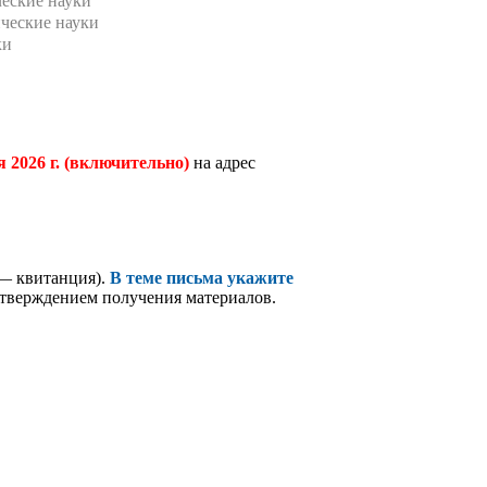
еские науки
ческие науки
ки
я 2026 г. (включительно)
на адрес
 — квитанция).
В теме письма укажите
дтверждением получения материалов.