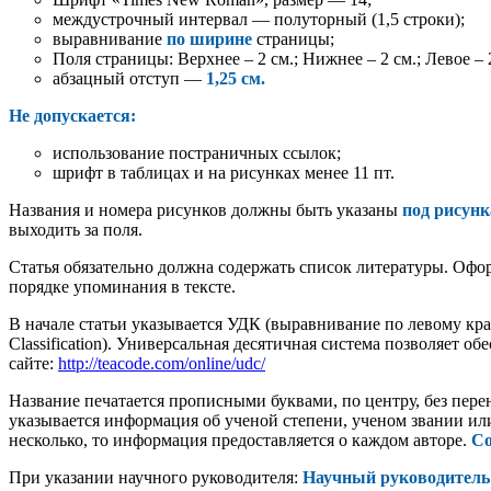
междустрочный интервал — полуторный (1,5 строки);
выравнивание
по ширине
страницы;
Поля страницы: Верхнее – 2 см.; Нижнее – 2 см.; Левое – 2
абзацный отступ —
1,25 см.
Не
допускается:
использование постраничных ссылок;
шрифт в таблицах и на рисунках менее 11 пт.
Названия и номера рисунков должны быть указаны
под рисун
выходить за поля.
Статья обязательно должна содержать список литературы. Офор
порядке упоминания в тексте.
В начале статьи указывается УДК (выравнивание по левому кра
Classification). Универсальная десятичная система позволяет
сайте:
http://teacode.com/online/udc/
Название печатается прописными буквами, по центру, без п
указывается информация об ученой степени, ученом звании или
несколько, то информация предоставляется о каждом авторе.
Со
При указании научного руководителя:
Научный руководитель