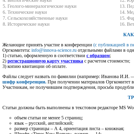
4. Биологические науки
12. Юр
5. Геолого-минералогические науки
13. Пе
6. Технические науки
14. Ме
7. Сельскохозяйственные науки
15. Фа
8. Исторические науки
16. Ве
КАК
Желающие принять участие в конференции
(с публикацией в п
Оргкомитета:
info@innova-science.ru
отдельными файлами в одн
1) статью, оформленную в соответствии
с образцом
;
2)
регистрационную карту участника
с расчетом стоимости;
3) копию квитанции об оплате.
Файлы следует назвать по фамилии (например: Иванова И.И. —
шифр конференции.
При получении материалов Оргкомитет в т
Участникам, не получившим подтверждения, просьба продублир
Т
Статьи должны быть выполнены в текстовом редакторе MS Wor
объем статьи не менее 5 страниц;
язык – русский, английский;
размер страницы – А 4, ориентация листа – книжная;
Шрифт «Times New Roman», размер — 14;