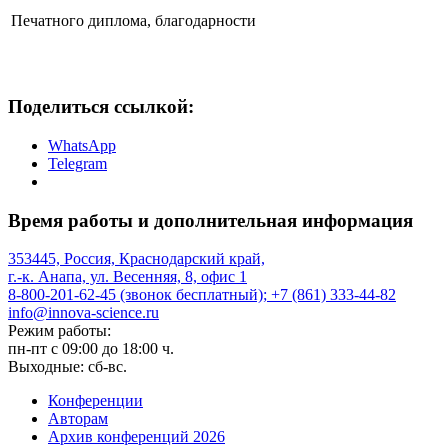
Печатного диплома, благодарности
Поделиться ссылкой:
WhatsApp
Telegram
Время работы и дополнительная информация
353445, Россия, Краснодарский край,
г.-к. Анапа, ул. Весенняя, 8, офис 1
8-800-201-62-45 (звонок бесплатный); +7 (861) 333-44-82
info@innova-science.ru
Режим работы:
пн-пт с 09:00 до 18:00 ч.
Выходные: сб-вс.
Конференции
Авторам
Архив конференций 2026