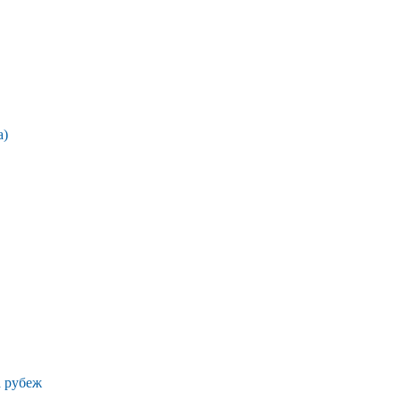
а)
а рубеж