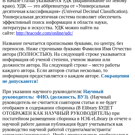
В начале статьи указывается УДК (выравнивание по левому
краю). УДК — это аббревиатура от «Универсальная
десятичная классификация» (Universal Decimal Classification).
Универсальная десятичная система позволяет обеспечить
эффективный поиск информации в области науки,
литературы и искусства. УДК можно найти на
сайте:
http://teacode.com/online/udc/
Название печатается прописными буквами, по центру, без
переносов. Ниже строчными буквами Фамилия Имя Отчество
автора (ПОЛНОСТЬЮ). На следующей строке указывается
информация об ученой степени, ученом звании или
должности автора. На следующей строке – место работы
каждого автора. Если авторов статьи несколько, то
информация предоставляется о каждом авторе.
Сокращения
не допускаются!
При указании научного руководителя:
Научный
руководитель: ФИО, (должность, ВУЗ)
.
(Научный
руководитель не считается соавтором статьи и не будет
отображен в содержании сборника (В Elibrary БУДЕТ
ОТОБРАЖЕН КАК НАУЧНЫЙ РУКОВОДИТЕЛЬ) при
постатейном размещении сборника в НЭБ eLibrary (в отчете о
научной работе данная публикация будет учитываться как
руководство научной работой студента/магистранта/
аспиранта/докторанта). Чтобы преподаватель отображался в