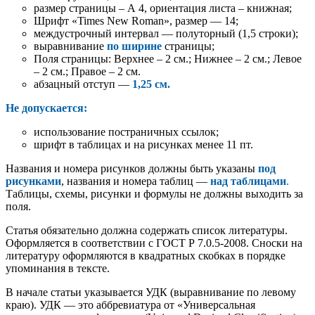
размер страницы – А 4, ориентация листа – книжная;
Шрифт «Times New Roman», размер — 14;
междустрочный интервал — полуторный (1,5 строки);
выравнивание
по ширине
страницы;
Поля страницы: Верхнее – 2 см.; Нижнее – 2 см.; Левое
– 2 см.; Правое – 2 см.
абзацный отступ —
1,25 см.
Не
допускается:
использование постраничных ссылок;
шрифт в таблицах и на рисунках менее 11 пт.
Названия и номера рисунков должны быть указаны
под
рисунками
, названия и номера таблиц —
над таблицами
.
Таблицы, схемы, рисунки и формулы не должны выходить за
поля.
Статья обязательно должна содержать список литературы.
Оформляется в соответствии с ГОСТ Р 7.0.5-2008. Сноски на
литературу оформляются в квадратных скобках в порядке
упоминания в тексте.
В начале статьи указывается УДК (выравнивание по левому
краю). УДК — это аббревиатура от «Универсальная