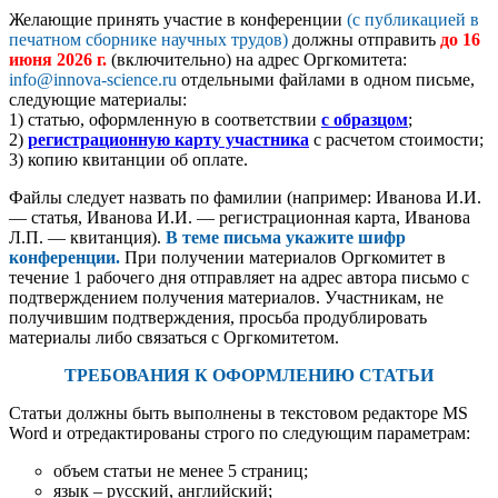
Желающие принять участие в конференции
(с публикацией в
печатном сборнике научных трудов)
должны отправить
до
16
июня 2026 г.
(включительно) на адрес Оргкомитета:
info@innova-science.ru
отдельными файлами в одном письме,
следующие материалы:
1) статью, оформленную в соответствии
с образцом
;
2)
регистрационную карту участника
с расчетом стоимости;
3) копию квитанции об оплате.
Файлы следует назвать по фамилии (например: Иванова И.И.
— статья, Иванова И.И. — регистрационная карта, Иванова
Л.П. — квитанция).
В теме письма укажите шифр
конференции.
При получении материалов Оргкомитет в
течение 1 рабочего дня отправляет на адрес автора письмо с
подтверждением получения материалов. Участникам, не
получившим подтверждения, просьба продублировать
материалы либо связаться с Оргкомитетом.
ТРЕБОВАНИЯ К ОФОРМЛЕНИЮ СТАТЬИ
Статьи должны быть выполнены в текстовом редакторе MS
Word и отредактированы строго по следующим параметрам:
объем статьи не менее 5 страниц;
язык – русский, английский;