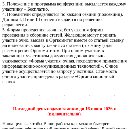
3. Положение и программа конференции высылается каждому
участнику – Бесплатно.
4. Победители определяются по каждой секции (подсекции).
Диплом I, II или III степени выдается по решению
редколлегии.
5. Форма проведения: заочная, без указания формы
проведения в сборнике статей. Желающие могут принять
участие очно, выслав в Оргкомитет вместе со статьей ссылку
на видеозапись выступления со статьей (5-7 минут) для
рассмотрения Оргкомитетом. При очном участии в
заказанных участником документах дополнительно
указывается: «Форма участия: очная, посредством применения
информационно-коммуникационных технологий». Очное
участие осуществляется по запросу участника. Стоимость
очного участия приведена в разделе «Организационный
взнос».
Последний день подачи заявки:
до 16 июня 2026 г.
(
включительно
).
Наша цель — чтобы Ваши работы как можно быстрее
приобрели официальный статус в научной сфере. В этой связи