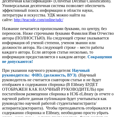
десятичная классификация» (Universal Decimal Classification).
Универсальная десятичная система позволяет обеспечить
эффективный поиск информации в области науки,
литературы и искусства. УДК можно найти на
сайте:
http://teacode.com/online/udc/
Название печатается прописными буквами, по центру, без
переносов. Ниже строчными буквами Фамилия Имя Отчество
автора (ПОЛНОСТЬЮ). На следующей строке указывается
информация об ученой степени, ученом звании или
должности автора. На следующей строке – место работы
каждого автора. Если авторов статьи несколько, то
информация предоставляется о каждом авторе.
Сокращения
не допускаются!
При указании научного руководителя:
Научный
руководитель: ФИО, (должность, ВУЗ)
.
(Научный
руководитель не считается соавтором статьи и не будет
отображен в содержании сборника (В Elibrary БУДЕТ
ОТОБРАЖЕН КАК НАУЧНЫЙ РУКОВОДИТЕЛЬ) при
постатейном размещении сборника в НЭБ eLibrary (в отчете о
научной работе данная публикация будет учитываться как
руководство научной работой студента/магистранта/
аспиранта/докторанта). Чтобы преподаватель отображался в
содержании сборника и Elibrary, необходимо просто убрать