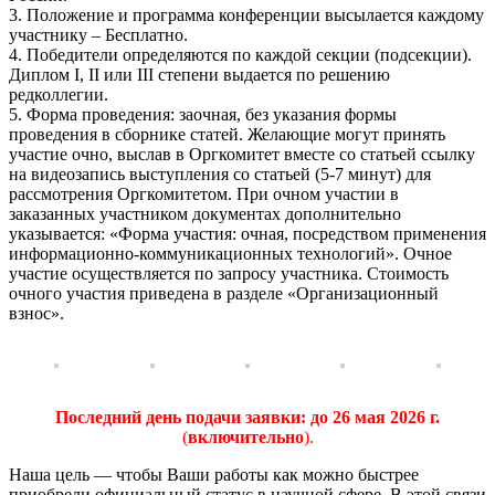
3. Положение и программа конференции высылается каждому
участнику – Бесплатно.
4. Победители определяются по каждой секции (подсекции).
Диплом I, II или III степени выдается по решению
редколлегии.
5. Форма проведения: заочная, без указания формы
проведения в сборнике статей. Желающие могут принять
участие очно, выслав в Оргкомитет вместе со статьей ссылку
на видеозапись выступления со статьей (5-7 минут) для
рассмотрения Оргкомитетом. При очном участии в
заказанных участником документах дополнительно
указывается: «Форма участия: очная, посредством применения
информационно-коммуникационных технологий». Очное
участие осуществляется по запросу участника. Стоимость
очного участия приведена в разделе «Организационный
взнос».
Последний день подачи заявки:
до 26 мая 2026 г.
(
включительно
).
Наша цель — чтобы Ваши работы как можно быстрее
приобрели официальный статус в научной сфере. В этой связи