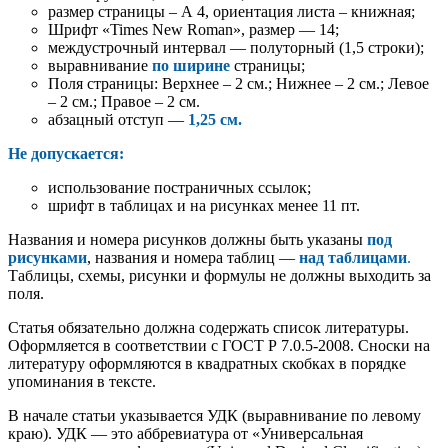
размер страницы – А 4, ориентация листа – книжная;
Шрифт «Times New Roman», размер — 14;
междустрочный интервал — полуторный (1,5 строки);
выравнивание
по ширине
страницы;
Поля страницы: Верхнее – 2 см.; Нижнее – 2 см.; Левое
– 2 см.; Правое – 2 см.
абзацный отступ —
1,25 см.
Не
допускается:
использование постраничных ссылок;
шрифт в таблицах и на рисунках менее 11 пт.
Названия и номера рисунков должны быть указаны
под
рисунками
, названия и номера таблиц —
над таблицами
.
Таблицы, схемы, рисунки и формулы не должны выходить за
поля.
Статья обязательно должна содержать список литературы.
Оформляется в соответствии с ГОСТ Р 7.0.5-2008. Сноски на
литературу оформляются в квадратных скобках в порядке
упоминания в тексте.
В начале статьи указывается УДК (выравнивание по левому
краю). УДК — это аббревиатура от «Универсальная