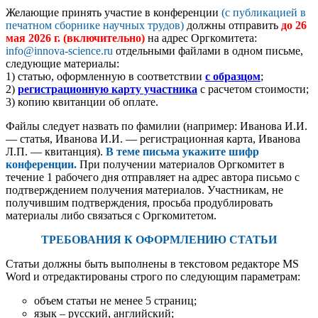
Желающие принять участие в конференции
(с публикацией в
печатном сборнике научных трудов)
должны отправить
до
26
мая 2026
г.
(включительно)
на адрес Оргкомитета:
info@innova-science.ru
отдельными файлами в одном письме,
следующие материалы:
1) статью, оформленную в соответствии
с образцом
;
2)
регистрационную карту участника
с расчетом стоимости;
3) копию квитанции об оплате.
Файлы следует назвать по фамилии (например: Иванова И.И.
— статья, Иванова И.И. — регистрационная карта, Иванова
Л.П. — квитанция).
В теме письма укажите шифр
конференции.
При получении материалов Оргкомитет в
течение 1 рабочего дня отправляет на адрес автора письмо с
подтверждением получения материалов. Участникам, не
получившим подтверждения, просьба продублировать
материалы либо связаться с Оргкомитетом.
ТРЕБОВАНИЯ К ОФОРМЛЕНИЮ СТАТЬИ
Статьи должны быть выполнены в текстовом редакторе MS
Word и отредактированы строго по следующим параметрам:
объем статьи не менее 5 страниц;
язык – русский, английский;