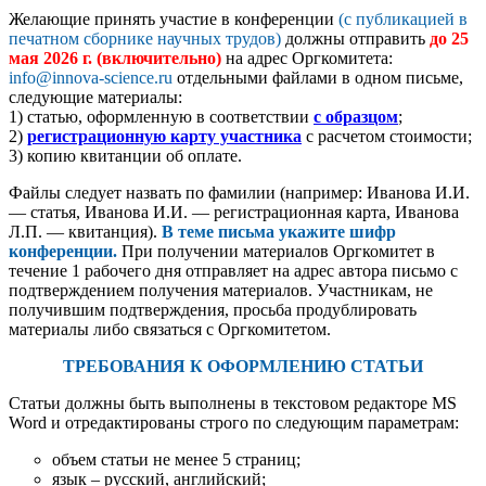
Желающие принять участие в конференции
(с публикацией в
печатном сборнике научных трудов)
должны отправить
до
25
мая 2026
г.
(включительно)
на адрес Оргкомитета:
info@innova-science.ru
отдельными файлами в одном письме,
следующие материалы:
1) статью, оформленную в соответствии
с образцом
;
2)
регистрационную карту участника
с расчетом стоимости;
3) копию квитанции об оплате.
Файлы следует назвать по фамилии (например: Иванова И.И.
— статья, Иванова И.И. — регистрационная карта, Иванова
Л.П. — квитанция).
В теме письма укажите шифр
конференции.
При получении материалов Оргкомитет в
течение 1 рабочего дня отправляет на адрес автора письмо с
подтверждением получения материалов. Участникам, не
получившим подтверждения, просьба продублировать
материалы либо связаться с Оргкомитетом.
ТРЕБОВАНИЯ К ОФОРМЛЕНИЮ СТАТЬИ
Статьи должны быть выполнены в текстовом редакторе MS
Word и отредактированы строго по следующим параметрам:
объем статьи не менее 5 страниц;
язык – русский, английский;