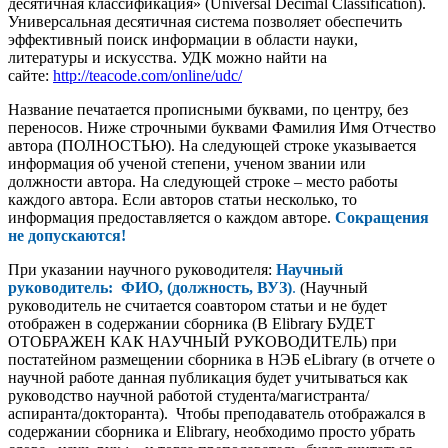
десятичная классификация» (Universal Decimal Classification).
Универсальная десятичная система позволяет обеспечить
эффективный поиск информации в области науки,
литературы и искусства. УДК можно найти на
сайте:
http://teacode.com/online/udc/
Название печатается прописными буквами, по центру, без
переносов. Ниже строчными буквами Фамилия Имя Отчество
автора (ПОЛНОСТЬЮ). На следующей строке указывается
информация об ученой степени, ученом звании или
должности автора. На следующей строке – место работы
каждого автора. Если авторов статьи несколько, то
информация предоставляется о каждом авторе.
Сокращения
не допускаются!
При указании научного руководителя:
Научный
руководитель: ФИО, (должность, ВУЗ)
.
(Научный
руководитель не считается соавтором статьи и не будет
отображен в содержании сборника (В Elibrary БУДЕТ
ОТОБРАЖЕН КАК НАУЧНЫЙ РУКОВОДИТЕЛЬ) при
постатейном размещении сборника в НЭБ eLibrary (в отчете о
научной работе данная публикация будет учитываться как
руководство научной работой студента/магистранта/
аспиранта/докторанта). Чтобы преподаватель отображался в
содержании сборника и Elibrary, необходимо просто убрать