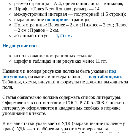
размер страницы – А 4, ориентация листа – книжная;
Шрифт «Times New Roman», размер — 14;
междустрочный интервал — полуторный (1,5 строки);
выравнивание
по ширине
страницы;
Поля страницы: Верхнее – 2 см.; Нижнее – 2 см.; Левое
– 2 см.; Правое – 2 см.
абзацный отступ —
1,25 см.
Не
допускается:
использование постраничных ссылок;
шрифт в таблицах и на рисунках менее 11 пт.
Названия и номера рисунков должны быть указаны
под
рисунками
, названия и номера таблиц —
над таблицами
.
Таблицы, схемы, рисунки и формулы не должны выходить за
поля.
Статья обязательно должна содержать список литературы.
Оформляется в соответствии с ГОСТ Р 7.0.5-2008. Сноски на
литературу оформляются в квадратных скобках в порядке
упоминания в тексте.
В начале статьи указывается УДК (выравнивание по левому
краю). УДК — это аббревиатура от «Универсальная