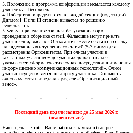
3. Положение и программа конференции высылается каждому
участнику – Бесплатно.
4. Победители определяются по каждой секции (подсекции).
Диплом I, II или III степени выдается по решению
редколлегии.
5. Форма проведения: заочная, без указания формы
проведения в сборнике статей. Желающие могут принять
участие очно, выслав в Оргкомитет вместе со статьей ссылку
на видеозапись выступления со статьей (5-7 минут) для
рассмотрения Оргкомитетом. При очном участии в
заказанных участником документах дополнительно
указывается: «Форма участия: очная, посредством применения
информационно-коммуникационных технологий». Очное
участие осуществляется по запросу участника. Стоимость
очного участия приведена в разделе «Организационный
взнос».
Последний день подачи заявки:
до 25 мая 2026 г.
(
включительно
).
Наша цель — чтобы Ваши работы как можно быстрее
приобрели официальный статус в научной сфере. В этой связи